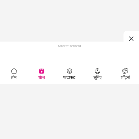
Advertisement
होम
शोज़
फटाफट
सुनिए
शॉर्ट्स
Top Shows
LallanKhas News
Entertainment
News
The Lallantop Show
Hindi Satire & Humor
Duniyadaari
Lallankhas Specials
Guest in the
Breaking News
Entertainment News
Newsroom
Top Political News
Hindi
Netanagri
Hindi
Top stories Cinema
Lallantop Baithki
Top History News
Entertainment Special
Kharcha Paani
Real Stories News
News
Aasan Bhasha Mein
Latest Political News
Top movies series
Social List
Top Literature News
review