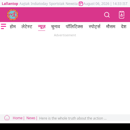
Lallantop
Aajtak
Indiatoday
Sportstak
Newstak
Mumbai Tak
August 06, 2026
Astrotak
|
14:33 IST
होम
लेटेस्ट
न्यूज़
चुनाव
पॉलिटिक्स
स्पोर्ट्स
मौसम
देश
Advertisement
Home
News
Here is the whole truth about the action of Railways on encroachment in Haldwani and the allegation of discrimination between Hindus and Muslims