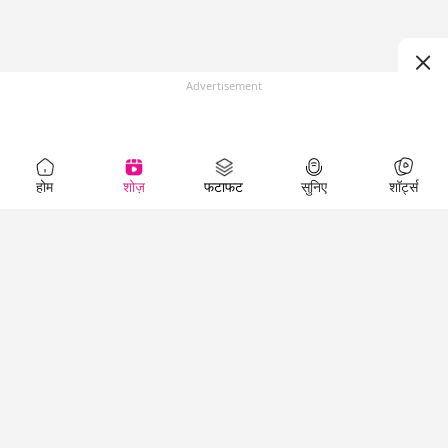
Advertisement
होम
शोज़
फटाफट
सुनिए
शॉर्ट्स
Top Shows
LallanKhas News
Entertainment
News
The Lallantop Show
Hindi Satire & Humor
Duniyadaari
Lallankhas Specials
Guest in the
Breaking News
Entertainment News
Newsroom
Top Political News
Hindi
Netanagri
Hindi
Top stories Cinema
Lallantop Baithki
Top History News
Entertainment Special
Kharcha Paani
Real Stories News
News
Aasan Bhasha Mein
Latest Political News
Top movies series
Social List
Top Literature News
review
Tarikh
Top Persons News
Latest Entertainment
Sehat
Top Profiles
News
The Cinema Show
Viral News