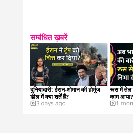
सम्बंधित ख़बरें
दुनियादारी: ईरान-ओमान की होर्मुज
रूस में तेल
डील में क्या शर्तें हैं?
काम आया?
3 days ago
1 mon