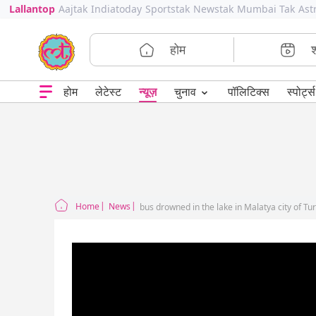
Lallantop
Aajtak
Indiatoday
Sportstak
Newstak
Mumbai Tak
Ast
होम
⌄
चुनाव
होम
लेटेस्ट
न्यूज़
पॉलिटिक्स
स्पोर्ट्स
Home
News
bus drowned in the lake in Malatya city of Tu