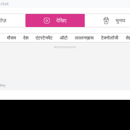
rotak
शोज़
देखिए
चुनाव
मौसम
देश
एंटरटेनमेंट
ऑटो
लल्लनख़ास
टेक्नोलॉजी
से
Advertisement
rkey