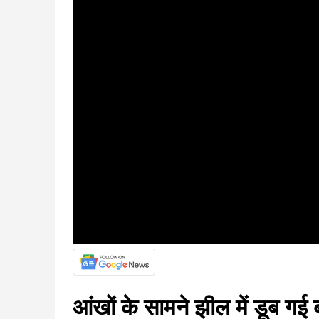
आंखों के सामने झील में डूब ग