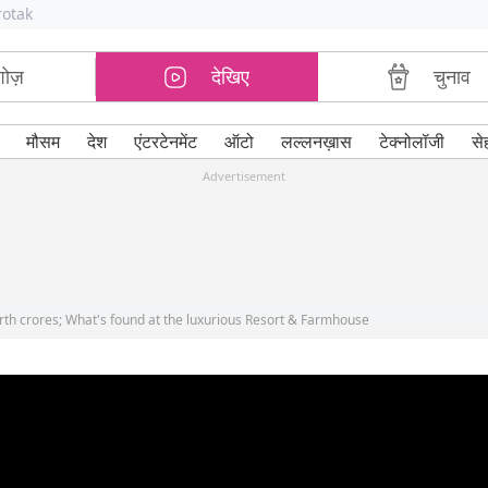
rotak
शोज़
देखिए
चुनाव
मौसम
देश
एंटरटेनमेंट
ऑटो
लल्लनख़ास
टेक्नोलॉजी
से
Advertisement
orth crores; What's found at the luxurious Resort & Farmhouse