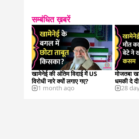
सम्बंधित ख़बरें
खामेनेई की अंतिम विदाई में US
मोजतबा खामे
विरोधी नारे क्यों लगाए गए?
धमकी दे दी
1 month ago
28 da