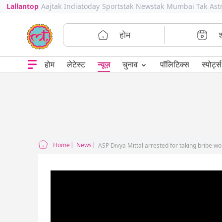
Lallantop
Aajtak
Indiatoday
Sportstak
Newstak
Mumbai Tak
Ast
होम
⌄
चुनाव
होम
लेटेस्ट
न्यूज़
पॉलिटिक्स
स्पोर्ट्स
Home
News
ASP Divya Mittal arrested for taking bribe w