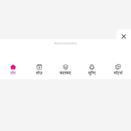
Advertisement
होम
शोज़
फटाफट
सुनिए
शॉर्ट्स
Top Shows
LallanKhas News
Entertainment
News
The Lallantop Show
Hindi Satire & Humor
Duniyadaari
Lallankhas Specials
Guest in the
Breaking News
Entertainment News
Newsroom
Top Political News
Hindi
Netanagri
Hindi
Top stories Cinema
Lallantop Baithki
Top History News
Entertainment Special
Kharcha Paani
Real Stories News
News
Aasan Bhasha Mein
Latest Political News
Top movies series
Social List
Top Literature News
review