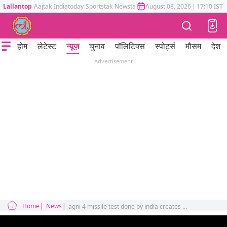
Lallantop
Aajtak
Indiatoday
Sportstak
Newstak
Mumbai Tak
August 08, 2026
Astrotak
|
17:10 IST
होम
लेटेस्ट
न्यूज़
चुनाव
पॉलिटिक्स
स्पोर्ट्स
मौसम
देश
Advertisement
Home
News
agni 4 missile test done by india creates tension for pakistan