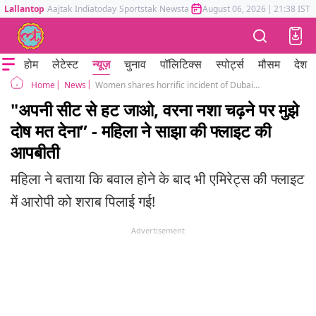
Lallantop
Aajtak
Indiatoday
Sportstak
Newstak
Mumbai Tak
August 06, 2026
Astrotak
|
21:38 IST
होम
लेटेस्ट
न्यूज़
चुनाव
पॉलिटिक्स
स्पोर्ट्स
मौसम
देश
News
Women shares horrific incident of Dubai-Delhi bound emirates flight, criticizes man attitude on board
Home
"अपनी सीट से हट जाओ, वरना नशा चढ़ने पर मुझे
दोष मत देना” - महिला ने साझा की फ्लाइट की
आपबीती
महिला ने बताया कि बवाल होने के बाद भी एमिरेट्स की फ्लाइट
में आरोपी को शराब पिलाई गई!
Advertisement