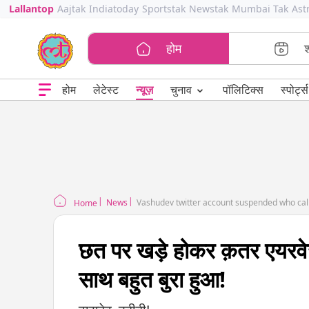
Lallantop
Aajtak
Indiatoday
Sportstak
Newstak
Mumbai Tak
Ast
होम
⌄
चुनाव
होम
लेटेस्ट
न्यूज़
पॉलिटिक्स
स्पोर्ट्स
News
Vashudev twitter account suspended who call
Home
छत पर खड़े होकर क़तर एयरवेज़
साथ बहुत बुरा हुआ!