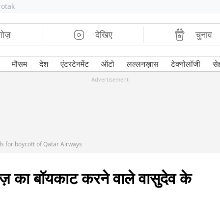
rotak
शोज़
देखिए
चुनाव
मौसम
देश
एंटरटेनमेंट
ऑटो
लल्लनख़ास
टेक्नोलॉजी
से
Advertisement
s for boycott of Qatar Airways
 का बॉयकाट करने वाले वासुदेव के