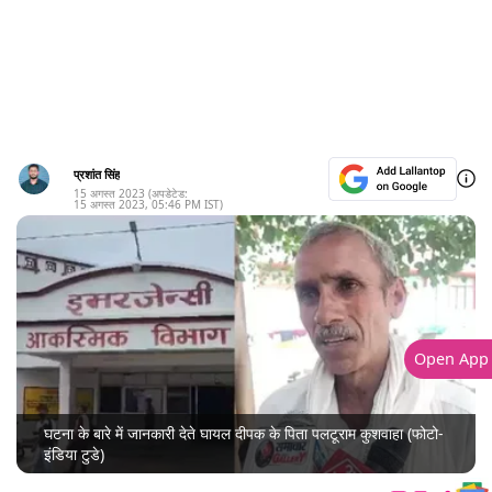
प्रशांत सिंह
15 अगस्त 2023
(अपडेटेड:
15 अगस्त 2023
,
05:46 PM
IST)
Open App
घटना के बारे में जानकारी देते घायल दीपक के पिता पलटूराम कुशवाहा (फोटो-
इंडिया टुडे)