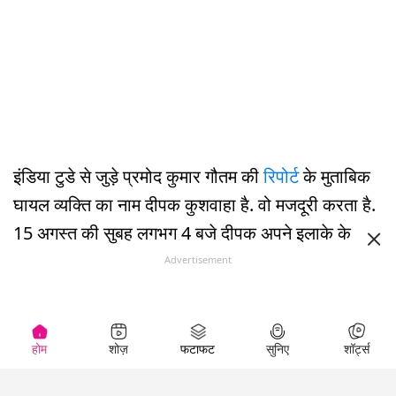
इंडिया टुडे से जुड़े प्रमोद कुमार गौतम की
रिपोर्ट
के मुताबिक
घायल व्यक्ति का नाम दीपक कुशवाहा है. वो मजदूरी करता है.
15 अगस्त की सुबह लगभग 4 बजे दीपक अपने इलाके के शिव
मंदिर में गया. खबर के मुताबिक मंदिर में ही ‘जय भोलेनाथ’ का
Advertisement
जाप करते हुए उसने पेड़ काटने वाली एक मशीन की से अपनी
गर्दन काटने की कोशिश की.
होम
शोज़
फटाफट
सुनिए
शॉर्ट्स
मशीन गर्दन से लगते ही दीपक की चीख निकल गई जिसे
सुनकर गांव के लोग मंदिर की तरफ पहुंचे. वहां उन्होंने युवक