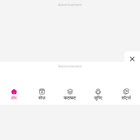
Advertisement
Advertisement
होम
शोज़
फटाफट
सुनिए
शॉर्ट्स
(
)
Top Shows
LallanKhas News
Entertainment
News
The Lallantop Show
Hindi Satire & Humor
Duniyadaari
Lallankhas Specials
Guest in the
Breaking News
Entertainment News
Newsroom
Top Political News
Hindi