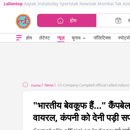
Lallantop
Aajtak
Indiatoday
Sportstak
Newstak
Mumbai Tak
Ast
होम
⌄
चुनाव
होम
लेटेस्ट
न्यूज़
पॉलिटिक्स
स्पोर्ट्स
News
US Company Campbell official called indians id
Home
"भारतीय बेवकूफ हैं..." कैं
वायरल, कंपनी को देनी पड़ी स