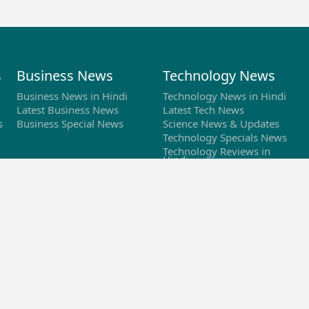
s
Business News
Technology News
Business News in Hindi
Technology News in Hindi
Latest Business News
Latest Tech News
s
Business Special News
Science News & Updates
Technology Specials News
Technology Reviews in
Hindi
Sports News
Oddnaari News
IPL 2026
Top Health Tips
IPL 2026 Schedule
Top Lifestyle News