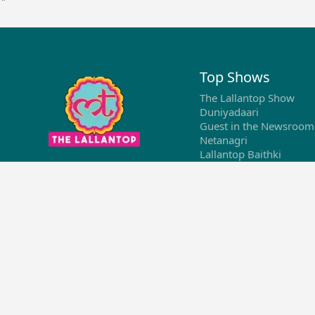
Top Shows
The Lallantop Show
Duniyadaari
Guest in the Newsroom
Netanagri
Lallantop Baithki
Kharcha Paani
Social Media
Aasan Bhasha Mein
Social List
Tarikh
Sehat
The Cinema Show
Download Apps
Top News
Breaking News Hindi
Top News Hindi