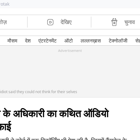
rotak
शोज़
देखिए
चुनाव
मौसम
देश
एंटरटेनमेंट
ऑटो
लल्लनख़ास
टेक्नोलॉजी
से
Advertisement
iot said they could not think for their selves
पबेल के अधिकारी का कथित ऑडियो
फाई