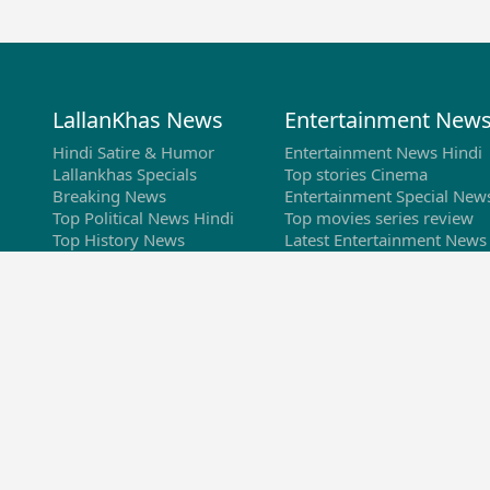
LallanKhas News
Entertainment New
Hindi Satire & Humor
Entertainment News Hindi
Lallankhas Specials
Top stories Cinema
Breaking News
Entertainment Special New
Top Political News Hindi
Top movies series review
Top History News
Latest Entertainment News
Real Stories News
Latest Political News
Top Literature News
Top Persons News
Top Profiles
Viral News
Election News
Education News
West Bengal Elections
Education News in Hindi
Tamil Nadu Elections
Latest Education News