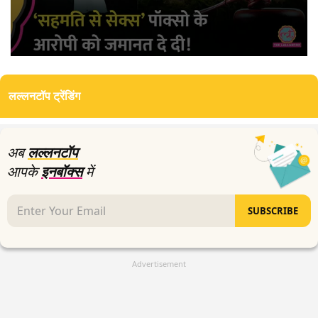
0
seconds
of
लल्लनटॉप ट्रेंडिंग
0
seconds
अब
लल्लनटॉप
आपके
इनबॉक्स
में
SUBSCRIBE
Advertisement