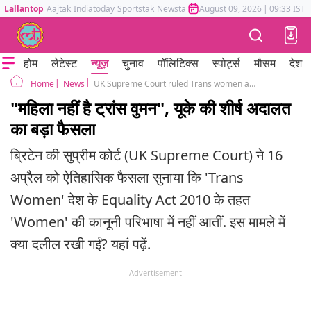
Lallantop
Aajtak
Indiatoday
Sportstak
Newstak
Mumbai Tak
August 09, 2026
Astrotak
|
09:33 IST
होम
लेटेस्ट
न्यूज़
चुनाव
पॉलिटिक्स
स्पोर्ट्स
मौसम
देश
News
UK Supreme Court ruled Trans women are not women lgbtq rights
Home
"महिला नहीं है ट्रांस वुमन", यूके की शीर्ष अदालत
का बड़ा फैसला
ब्रिटेन की सुप्रीम कोर्ट (UK Supreme Court) ने 16
अप्रैल को ऐतिहासिक फैसला सुनाया कि 'Trans
Women' देश के Equality Act 2010 के तहत
'Women' की कानूनी परिभाषा में नहीं आतीं. इस मामले में
क्या दलील रखी गईं? यहां पढ़ें.
Advertisement