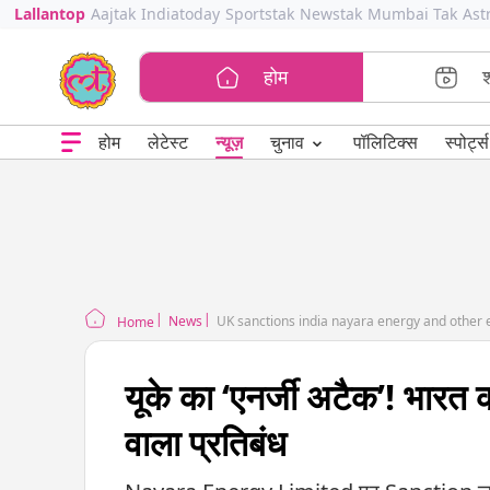
Lallantop
Aajtak
Indiatoday
Sportstak
Newstak
Mumbai Tak
Ast
होम
⌄
चुनाव
होम
लेटेस्ट
न्यूज़
पॉलिटिक्स
स्पोर्ट्स
News
UK sanctions india nayara energy and other en
Home
यूके का ‘एनर्जी अटैक’! भारत
वाला प्रतिबंध