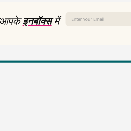
आपके
इनबॉक्स
में
LallanKhas News
Entertainment New
Hindi Satire & Humor
Entertainment News Hindi
Lallankhas Specials
Top stories Cinema
Breaking News
Entertainment Special New
Top Political News Hindi
Top movies series review
Top History News
Latest Entertainment News
Real Stories News
Latest Political News
Top Literature News