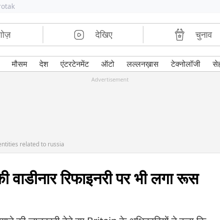
rotak
शोज़
देखिए
चुनाव
मौसम
देश
एंटरटेनमेंट
ऑटो
लल्लनख़ास
टेक्नोलॉजी
से
Advertisement
tities related to russia
 की वाडीनार रिफाइनरी पर भी लगा रूस