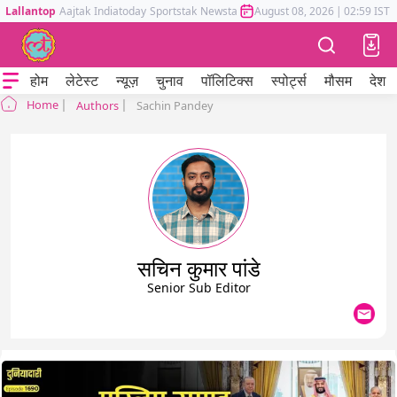
Lallantop
Aajtak
Indiatoday
Sportstak
Newstak
Mumbai Tak
August 08, 2026
Astrotak
|
02:59 IST
होम
लेटेस्ट
न्यूज़
चुनाव
पॉलिटिक्स
स्पोर्ट्स
मौसम
देश
Home
Authors
Sachin Pandey
सचिन कुमार पांडे
Senior Sub Editor