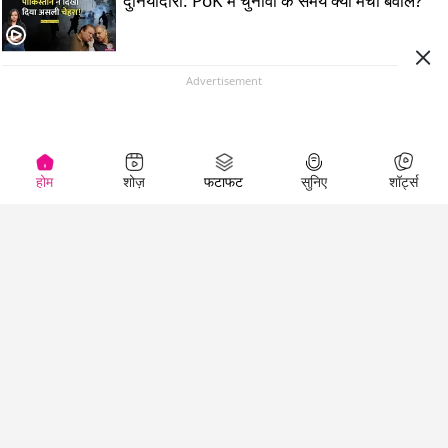
दुनियादारी: PoK में चुनावों के समय क्यों मचा बवाल?
Advertisement
होम
शोज़
फटाफट
सुनिए
शॉर्ट्स
Top Shows
LallanKhas News
Entertainment
News
The Lallantop Show
Hindi Satire & Humor
Duniyadaari
Lallankhas Specials
Guest in the
Breaking News
Entertainment News
Newsroom
Top Political News
Hindi
Netanagri
Hindi
Top stories Cinema
Lallantop Baithki
Top History News
Entertainment Special
Kharcha Paani
Real Stories News
News
Aasan Bhasha Mein
Latest Political News
Top movies series
Social List
Top Literature News
review
Tarikh
Top Persons News
Latest Entertainment
Sehat
Top Profiles
News
The Cinema Show
Viral News