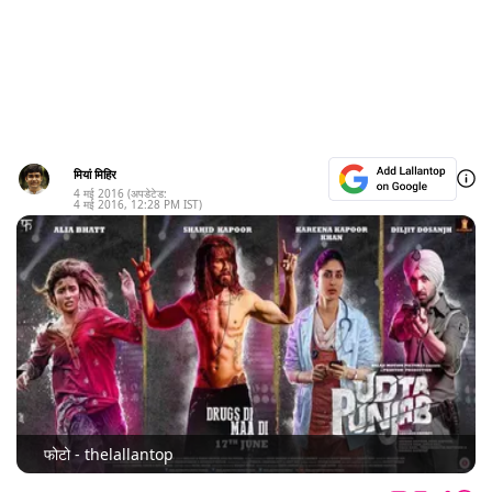
मियां मिहिर
4 मई 2016
(अपडेटेड:
4 मई 2016
,
12:28 PM
IST)
फोटो - thelallantop