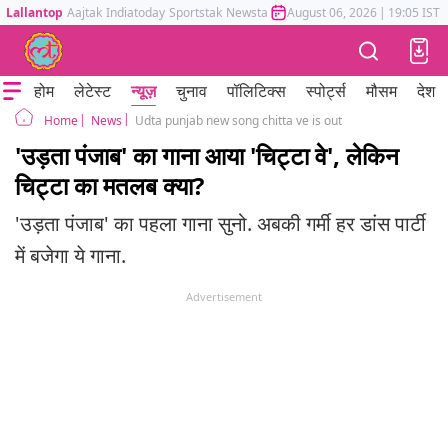
Lallantop
Aajtak
Indiatoday
Sportstak
Newstak
Mumbai Tak
August 06, 2026
Astrotak
|
19:05 IST
होम
लेटेस्ट
न्यूज़
चुनाव
पॉलिटिक्स
स्पोर्ट्स
मौसम
देश
News
Udta punjab new song chitta ve is out
Home
'उड़ता पंजाब' का गाना आया 'चिट्टा वे', लेकिन
चिट्टा का मतलब क्या?
'उड़ता पंजाब' का पहला गाना सुनो. अबकी गर्मी हर डांस पार्टी
में बजेगा ये गाना.
Advertisement