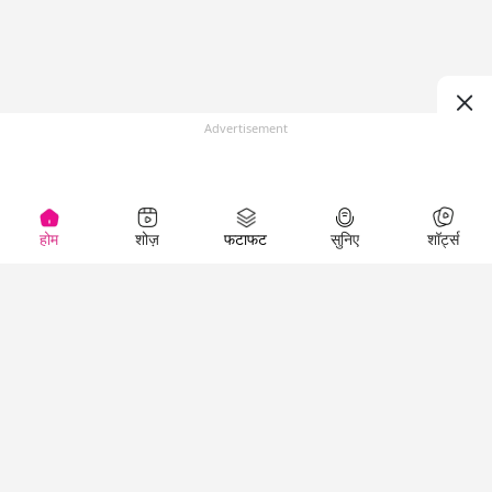
Advertisement
होम
शोज़
फटाफट
सुनिए
शॉर्ट्स
(
)
Top Shows
LallanKhas News
Entertainment
News
The Lallantop Show
Hindi Satire & Humor
Duniyadaari
Lallankhas Specials
Guest in the
Breaking News
Entertainment News
Newsroom
Top Political News
Hindi
Netanagri
Hindi
Top stories Cinema
Lallantop Baithki
Top History News
Entertainment Special
Kharcha Paani
Real Stories News
News
Aasan Bhasha Mein
Latest Political News
Top movies series
Social List
Top Literature News
review
Tarikh
Top Persons News
Latest Entertainment
Sehat
Top Profiles
News
The Cinema Show
Viral News