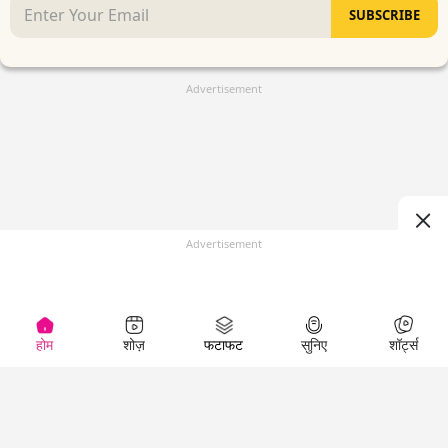
SUBSCRIBE
Advertisement
Advertisement
होम
शोज़
फटाफट
सुनिए
शॉर्ट्स
(
)