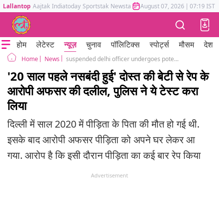
Lallantop
Aajtak
Indiatoday
Sportstak
Newstak
Mumbai Tak
August 07, 2026
Astrotak
|
07:19 IST
होम
लेटेस्ट
न्यूज़
चुनाव
पॉलिटिक्स
स्पोर्ट्स
मौसम
देश
News
suspended delhi officer undergoes potency test lawyer mentioned vasectomy minor rape abortion
Home
'20 साल पहले नसबंदी हुई' दोस्त की बेटी से रेप के
आरोपी अफसर की दलील, पुलिस ने ये टेस्ट करा
लिया
दिल्ली में साल 2020 में पीड़िता के पिता की मौत हो गई थी.
इसके बाद आरोपी अफसर पीड़िता को अपने घर लेकर आ
गया. आरोप है कि इसी दौरान पीड़िता का कई बार रेप किया
Advertisement