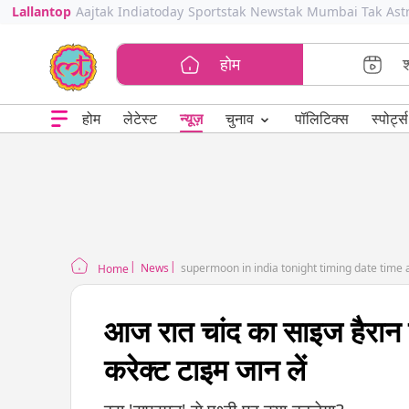
Lallantop
Aajtak
Indiatoday
Sportstak
Newstak
Mumbai Tak
Ast
होम
⌄
चुनाव
होम
लेटेस्ट
न्यूज़
पॉलिटिक्स
स्पोर्ट्स
News
supermoon in india tonight timing date time
Home
आज रात चांद का साइज हैरा
करेक्ट टाइम जान लें