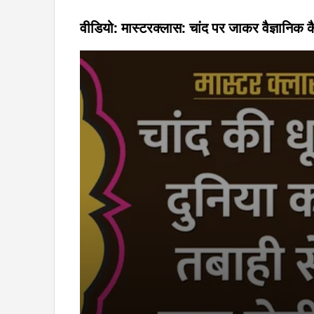
वीडियो: मास्टरक्लास: चांद पर जाकर वैज्ञानिक क