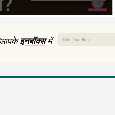
आपके
इनबॉक्स
में
LallanKhas News
Entertainment New
Hindi Satire & Humor
Entertainment News Hindi
Lallankhas Specials
Top stories Cinema
Breaking News
Entertainment Special New