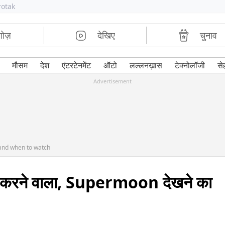
rotak
शोज़
देखिए
चुनाव
मौसम
देश
एंटरटेनमेंट
ऑटो
लल्लनख़ास
टेक्नोलॉजी
से
Advertisement
 and when to watch
न करने वाला, Supermoon देखने का