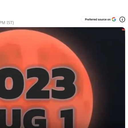
 PM
IST)