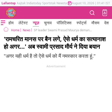
Lallantop
Aajtak
Indiatoday
Sportstak
Newstak
Mumbai Tak
August 10, 2026
Astrotak
|
01:41 IST
होम
लेटेस्ट
न्यूज़
चुनाव
पॉलिटिक्स
स्पोर्ट्स
मौसम
देश
News
SP leader Swami Prasad Maurya demands to ban Ramcharitmanas Tulsidas
Home
'रामचरित मानस पर बैन लगे, ऐसे धर्म का सत्यानाश
हो अगर...' अब स्वामी प्रसाद मौर्य ने दिया बयान
"अगर यही धर्म है तो ऐसे धर्म को मैं नमस्कार करता हूं."
Advertisement