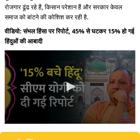
रोजगार ढूंढ रहे हैं, किसान परेशान हैं और सरकार केवल
समाज को बांटने की कोशिश कर रही है.
वीडियो: संभल हिंसा पर रिपोर्ट, 45% से घटकर 15% हो गई
हिंदुओं की आबादी
0
seconds
of