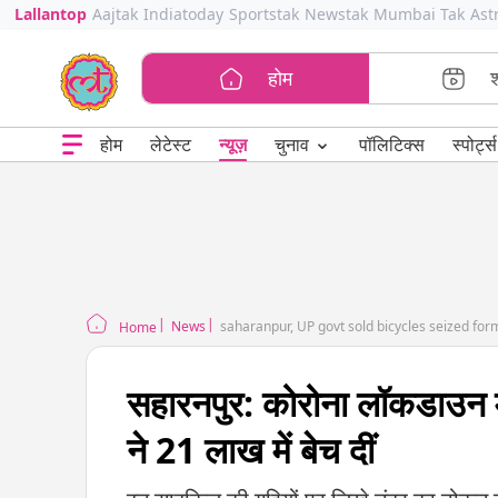
Lallantop
Aajtak
Indiatoday
Sportstak
Newstak
Mumbai Tak
Ast
होम
⌄
चुनाव
होम
लेटेस्ट
न्यूज़
पॉलिटिक्स
स्पोर्ट्स
News
saharanpur, UP govt sold bicycles seized for
Home
सहारनपुर: कोरोना लॉकडाउन म
ने 21 लाख में बेच दीं