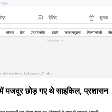
rotak
शोज़
देखिए
चुनाव
मौसम
देश
एंटरटेनमेंट
ऑटो
लल्लनख़ास
टेक्नोलॉजी
से
Advertisement
m laborers during lockdown at 21 lakhs
ें मजदूर छोड़ गए थे साइकिल, प्रशासन