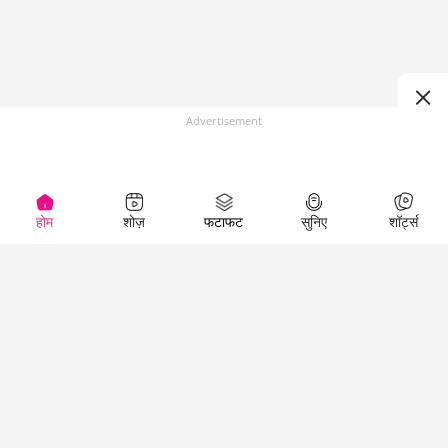
Advertisement
होम
शोज़
फटाफट
सुनिए
शॉर्ट्स
(
)
Top Shows
LallanKhas News
Entertainment
News
The Lallantop Show
Hindi Satire & Humor
Duniyadaari
Lallankhas Specials
Guest in the
Breaking News
Entertainment News
Newsroom
Top Political News
Hindi
Netanagri
Hindi
Top stories Cinema
Lallantop Baithki
Top History News
Entertainment Special
Kharcha Paani
Real Stories News
News
Aasan Bhasha Mein
Latest Political News
Top movies series
Social List
Top Literature News
review
Tarikh
Top Persons News
Latest Entertainment
Sehat
Top Profiles
News