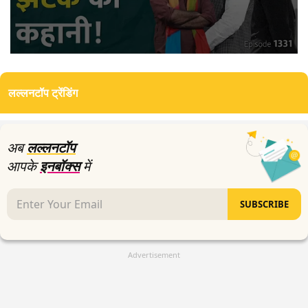
0
seconds
of
लल्लनटॉप ट्रेंडिंग
33
minutes,
20
seconds
अब
लल्लनटॉप
आपके
इनबॉक्स
में
SUBSCRIBE
Advertisement