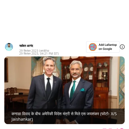
साकेत आनंद
29 सितंबर 2023
(अपडेटेड:
29 सितंबर 2023
,
04:21 PM
IST)
कनाडा विवाद के बीच अमेरिकी विदेश मंत्री से मिले एस जयशंकर (फोटो- X/S
Jaishankar)