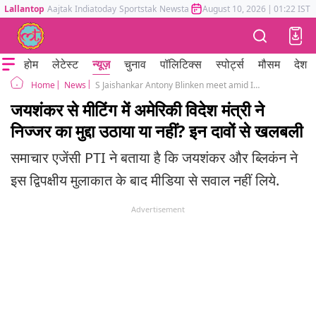
Lallantop
Aajtak
Indiatoday
Sportstak
Newstak
Mumbai Tak
August 10, 2026
Astrotak
|
01:22 IST
होम
लेटेस्ट
न्यूज़
चुनाव
पॉलिटिक्स
स्पोर्ट्स
मौसम
देश
News
S Jaishankar Antony Blinken meet amid India Canada row US does not raise Nijjar issue
Home
जयशंकर से मीटिंग में अमेरिकी विदेश मंत्री ने
निज्जर का मुद्दा उठाया या नहीं? इन दावों से खलबली
समाचार एजेंसी PTI ने बताया है कि जयशंकर और ब्लिकंन ने
इस द्विपक्षीय मुलाकात के बाद मीडिया से सवाल नहीं लिये.
Advertisement