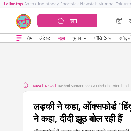
Lallantop
Aajtak
Indiatoday
Sportstak
Newstak
Mumbai Tak
Ast
होम
⌄
चुनाव
होम
लेटेस्ट
न्यूज़
पॉलिटिक्स
स्पोर्ट्स
News
Rashmi Samant book A Hindu in Oxford and in
Home
लड़की ने कहा, ऑक्सफोर्ड 'हिंदू 
ने कहा, दीदी झूठ बोल रही हैं