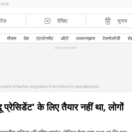
rotak
शोज़
देखिए
चुनाव
मौसम
देश
एंटरटेनमेंट
ऑटो
लल्लनख़ास
टेक्नोलॉजी
से
Advertisement
cident of Rashmi resignation from Oxford SU president post
प्रेसिडेंट' के लिए तैयार नहीं था, लोगों