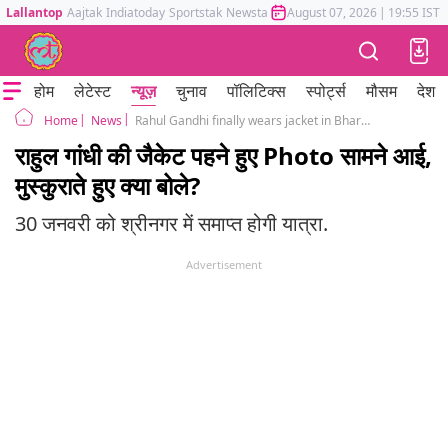
Lallantop
Aajtak
Indiatoday
Sportstak
Newstak
Mumbai Tak
August 07, 2026
Astrotak
|
19:55 IST
होम
लेटेस्ट
न्यूज़
चुनाव
पॉलिटिक्स
स्पोर्ट्स
मौसम
देश
News
Rahul Gandhi finally wears jacket in Bharat Jodo Yatra, yatra continues in last leg
Home
राहुल गांधी की जैकेट पहने हुए Photo सामने आई,
मुस्कुराते हुए क्या बोले?
30 जनवरी को श्रीनगर में समाप्त होगी यात्रा.
Advertisement