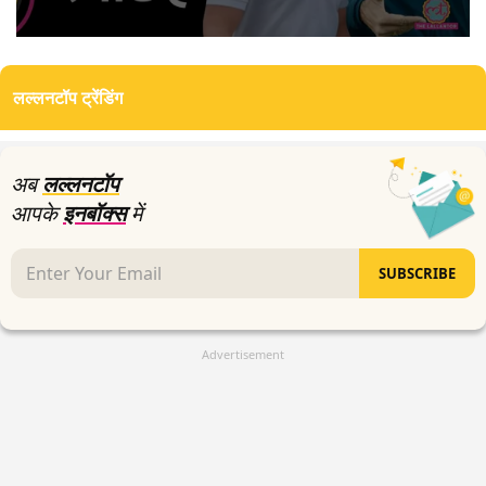
0
seconds
of
लल्लनटॉप ट्रेंडिंग
3
minutes,
3
seconds
अब
लल्लनटॉप
आपके
इनबॉक्स
में
SUBSCRIBE
Advertisement