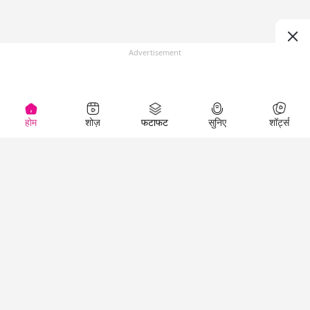
Advertisement
होम
शोज़
फटाफट
सुनिए
शॉर्ट्स
(
)
Top Shows
LallanKhas News
Entertainment
News
The Lallantop Show
Hindi Satire & Humor
Duniyadaari
Lallankhas Specials
Guest in the
Breaking News
Entertainment News
Newsroom
Top Political News
Hindi
Netanagri
Hindi
Top stories Cinema
Lallantop Baithki
Top History News
Entertainment Special
Kharcha Paani
Real Stories News
News
Aasan Bhasha Mein
Latest Political News
Top movies series
Social List
Top Literature News
review
Tarikh
Top Persons News
Latest Entertainment
Sehat
Top Profiles
News
The Cinema Show
Viral News
Business News
Technology
Top News