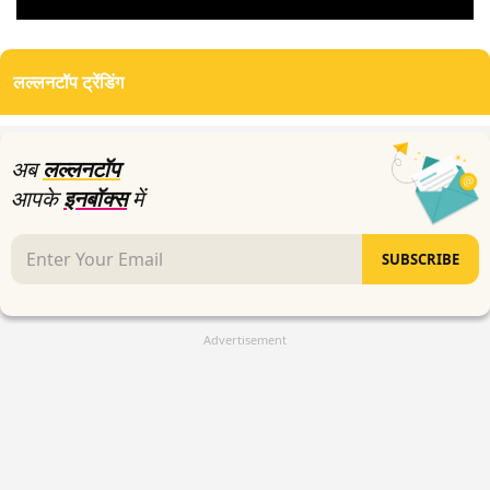
0
seconds
of
लल्लनटॉप ट्रेंडिंग
0
seconds
अब
लल्लनटॉप
आपके
इनबॉक्स
में
SUBSCRIBE
Advertisement