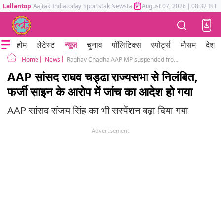
Lallantop
Aajtak
Indiatoday
Sportstak
Newstak
Mumbai Tak
August 07, 2026
Astrotak
|
08:32 IST
होम
लेटेस्ट
न्यूज़
चुनाव
पॉलिटिक्स
स्पोर्ट्स
मौसम
देश
News
Raghav Chadha AAP MP suspended from Rajya Sabha, probe ordered into allegations of fake signature
Home
AAP सांसद राघव चड्ढा राज्यसभा से निलंबित,
फर्जी साइन के आरोप में जांच का आदेश हो गया
AAP सांसद संजय सिंह का भी सस्पेंशन बढ़ा दिया गया
Advertisement