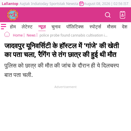
Lallantop
Aajtak
Indiatoday
Sportstak
Newstak
Mumbai Tak
August 08, 2026
Astrotak
|
02:56 IST
होम
लेटेस्ट
न्यूज़
चुनाव
पॉलिटिक्स
स्पोर्ट्स
मौसम
देश
News
police probe found cannabis cultivation in jadavpur university hostel after students death
Home
जादवपुर यूनिवर्सिटी के हॉस्टल में 'गांजे' की खेती
का पता चला, रैगिंग से तंग छात्र की हुई थी मौत
पुलिस को छात्र की मौत की जांच के दौरान ही ये दिलचस्प
बात पता चली.
Advertisement