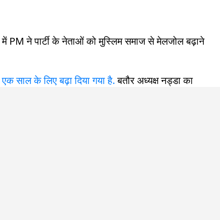
में PM ने पार्टी के नेताओं को मुस्लिम समाज से मेलजोल बढ़ाने
ाल एक साल के लिए बढ़ा दिया गया है.
बतौर अध्यक्ष नड्डा का
सभा चुनाव बीजेपी नड्डा के नेतृत्व में ही लड़ेगी. आने वाले
े अपनी पार्टी के नेताओं को ओवर कॉन्फिडेंस यानी अति
चना कि 'मोदी आएंगे, जीत जाएंगे' इससे काम नहीं चलेगा.
 दिनों की यात्रा पर मुंबई में थे. उन्होंने तमाम फिल्मी हस्तियों
देश फिल्म सिटी में शूटिंग और इनवेस्टमेंट से जुड़ा हुआ था. मगर
े सामने #BoycottBollywood ट्रेंड समेत फिल्म इंडस्ट्री से
ि पूरी इंडस्ट्री ड्रग्स लेकर काम नहीं करती. उन्होंने बॉयकॉट