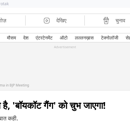
rotak
शोज़
देखिए
चुनाव
मौसम
देश
एंटरटेनमेंट
ऑटो
लल्लनख़ास
टेक्नोलॉजी
से
Advertisement
ema in BJP Meeting
 है, 'बॉयकॉट गैंग' को चुभ जाएगा!
 बात कही.