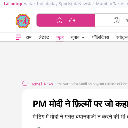
Lallantop
Aajtak
Indiatoday
Sportstak
Newstak
Mumbai Tak
Ast
होम
⌄
चुनाव
होम
लेटेस्ट
न्यूज़
पॉलिटिक्स
स्पोर्ट्स
News
PM Narendra Modi on boycott culture of cin
Home
PM मोदी ने फ़िल्मों पर जो कहा
मीटिंग में मोदी ने ग़लत बयानबाजी न करने की भी