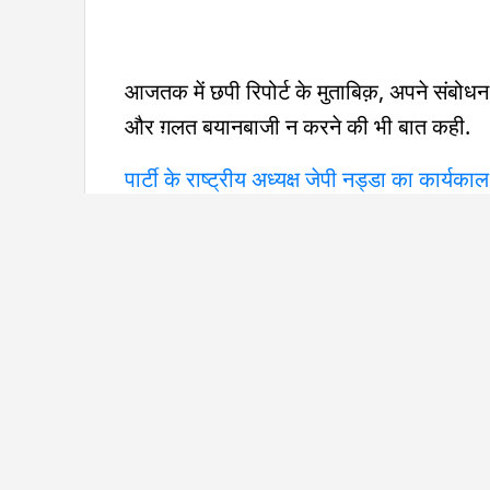
आजतक में छपी रिपोर्ट के मुताबिक़, अपने संबोधन 
और ग़लत बयानबाजी न करने की भी बात कही.
पार्टी के राष्ट्रीय अध्यक्ष जेपी नड्डा का कार्यक
कार्यकाल जून, 2024 तक रहेगा. यानी कि अगला लोक
चुनाव की तैयारियों को लेकर प्रधानमंत्री मोदी न
आत्मविश्वास से बचने की सलाह दी. कहा कि ये सो
सुनील शेट्टी की बात सुन ली गई?
कुछ दिन पहले UP के मुख्यमंत्री योगी आदित्यनाथ दो
से मुलाक़ात भी की. इस मीटिंग का एजेंडा उत्तर प्र
सुनील शेट्टी ने इस मौक़े पर योगी आदित्यनाथ क
जुड़ी अपनी
तमाम शिकायतें रखीं
. उन्होंने कहा क