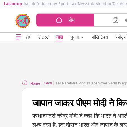
Lallantop
Aajtak
Indiatoday
Sportstak
Newstak
Mumbai Tak
Ast
होम
⌄
चुनाव
होम
लेटेस्ट
न्यूज़
पॉलिटिक्स
स्पोर्ट्स
News
PM Narendra Modi in japan over Security ag
Home
जापान जाकर पीएम मोदी ने किसे
प्रधानमंत्री नरेंद्र मोदी ने कहा कि भारत ने अगल
लक्ष्य रखा है. इस दौरान भारत और जापान के लघु 