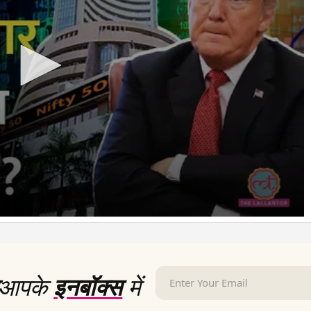
आपके
इनबॉक्स
में