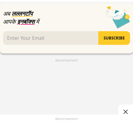
seconds
अब
लल्लनटॉप
आपके
इनबॉक्स
में
SUBSCRIBE
Advertisement
Advertisement