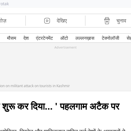
rotak
शोज़
देखिए
चुनाव
मौसम
देश
एंटरटेनमेंट
ऑटो
लल्लनख़ास
टेक्नोलॉजी
से
Advertisement
n on militant attack on tourists in Kashmir
ा शुरू कर दिया... ' पहलगाम अटैक पर