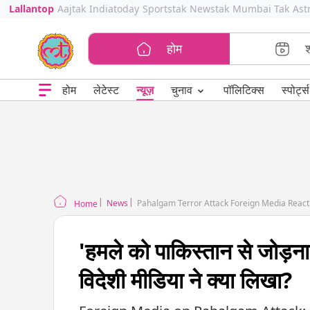
Lallantop
Aajtak
Indiatoday
Sportstak
Newstak
Mumbai Tak
Ast
होम
⌄
चुनाव
होम
लेटेस्ट
न्यूज़
पॉलिटिक्स
स्पोर्ट्स
News
Pahalgam Terror Attack Foreign Media Reactio
Home
'हमले को पाकिस्तान से जोड़न
विदेशी मीडिया ने क्या लिखा?