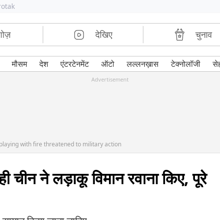
rotak
शोज़
देखिए
चुनाव
मौसम
देश
एंटरटेनमेंट
ऑटो
लल्लनख़ास
टेक्नोलॉजी
से
Advertisement
aying with fire threatened to military action
 ही चीन ने लड़ाकू विमान रवाना किए, पूरे