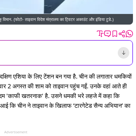
ाकू विमान. (फोटो- ताइवान विदेश मंत्रालय का ट्विटर अकाउंट और इंडिया टुडे.)
े दक्षिण एशिया के लिए टेंशन बन गया है. चीन की लगातार धमकियों
वार 2 अगस्त की शाम को ताइवान पहुंच गईं. उनके वहां आते ही
म 'काफी खतरनाक' है. उसने धमकी भरे लहजे में कहा कि
 आई कि चीन ने ताइवान के खिलाफ ‘टारगेटेड सैन्य अभियान’ का
Advertisement