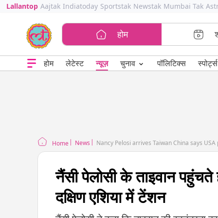
Lallantop
Aajtak
Indiatoday
Sportstak
Newstak
Mumbai Tak
Ast
होम
⌄
चुनाव
होम
लेटेस्ट
न्यूज़
पॉलिटिक्स
स्पोर्ट्स
News
Nancy Pelosi arrives Taiwan China says USA pl
Home
नैंसी पेलोसी के ताइवान पहुंचते
दक्षिण एशिया में टेंशन