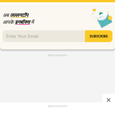
2
seconds
अब
लल्लनटॉप
आपके
इनबॉक्स
में
SUBSCRIBE
Advertisement
Advertisement