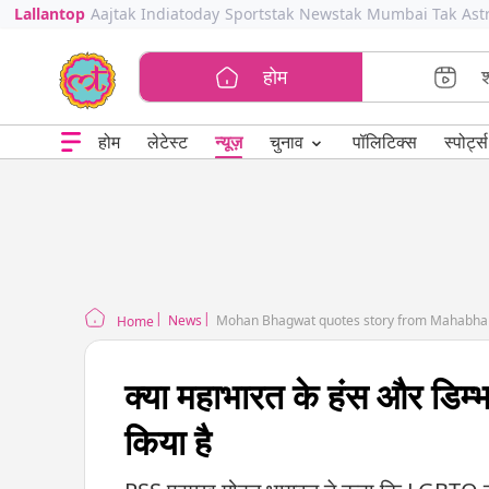
Lallantop
Aajtak
Indiatoday
Sportstak
Newstak
Mumbai Tak
Ast
होम
⌄
चुनाव
होम
लेटेस्ट
न्यूज़
पॉलिटिक्स
स्पोर्ट्स
News
Mohan Bhagwat quotes story from Mahabhara
Home
क्या महाभारत के हंस और डिम
किया है