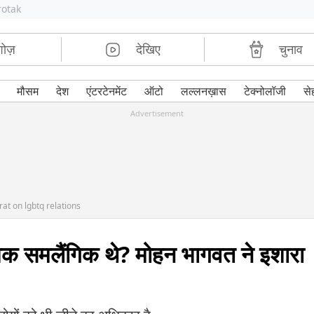
rotak
शोज़
देखिए
चुनाव
मौसम
देश
एंटरटेनमेंट
ऑटो
लल्लनख़ास
टेक्नोलॉजी
से
Advertisement
t on lgbtq relations
्भक समलैंगिक थे? मोहन भागवत ने इशारा