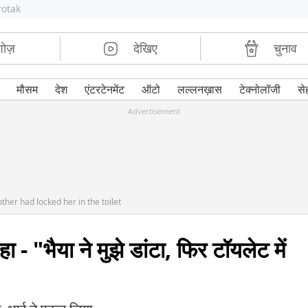
rotak
शोज़
देखिए
चुनाव
मौसम
देश
एंटरटेनमेंट
ऑटो
लल्लनख़ास
टेक्नोलॉजी
से
Advertisement
her had locked her in the toilet
- "भैया ने मुझे डांटा, फिर टॉयलेट में