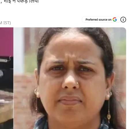
ी, भाई ने पकड़ लिया
AM
IST)