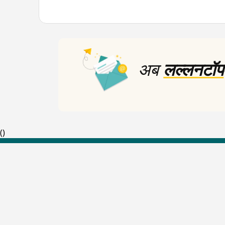
अब
लल्लनटॉप
(
)
Top Shows
The Lallantop Show
Duniyadaari
Guest in the Newsroom
Netanagri