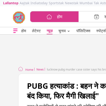
Lallantop
Aajtak
Indiatoday
Sportstak
Newstak
Mumbai Tak
Ast
होम
⌄
चुनाव
होम
लेटेस्ट
न्यूज़
पॉलिटिक्स
स्पोर्ट्स
News
lucknow pubg murder case sister says his brot
Home
PUBG हत्याकांड : बहन ने कहा 
बंद किया, फिर मैगी खिलाई"