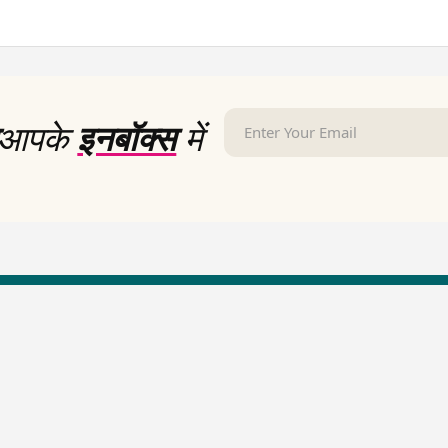
आपके
इनबॉक्स
में
LallanKhas News
Entertainment New
Hindi Satire & Humor
Entertainment News Hindi
Lallankhas Specials
Top stories Cinema
Breaking News
Entertainment Special New
Top Political News Hindi
Top movies series review