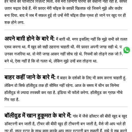
हर चीज का पॉजिटिव रिज़ल्ट मिला. वैसे मेरी ज़िन्दगी परियों की कहानी नहीं रही है. काफी
उतार चढ़ाव देखे हैं. मेरे फ़ादर मेरी चॉइस के काफ़ी खिलाफ़ रहे जिसने मुझे और कठोर
बना दिया. बाद में जब मैं सफ़ल हुई तो उन्हें मेरी चॉइस ठीक प्रूव हो जाने पर खुद पर ही
शक होने लगा.
अपने बाग़ी होने के बारे में:
मैं बाग़ी थी. मगर इसलिए नहीं कि मुझे सभी को ग़लत
प्रूव करना था. मैं खुद को सही ठहराना चाहती थी. मेरे फ़ादर अपनी जगह सही थे. पर वो
उनका नजरिया था. वो मेरी जगह आकर नहीं सोच रहे थे. नियमों को तोड़ने तक जो नियम
बने थे, ऐसा नहीं है कि वो गलत थे, लेकिन मुझे उन्हें बस तोड़ना था.
बाहर कहीं जाने के बारे में:
मैं बाहर के दर्शकों के लिए भी काम करना चाहती हूं.
लेकिन वो सिर्फ हॉलीवुड तक ही सीमित नहीं रहेगा. आज के समय में चीन का सिनेमा
हॉलीवुड से ज़्यादा तरक्की कर रहा है. इंडिया भी फॉलो करेगा. हॉलीवुड का ग्राफ़ नीचे
गिर रहा है.
बॉलीवुड में खान हुकूमत के बारे में:
गांव में जैसे डॉक्टर की बीवी खुद ब खुद
डॉक्टरनी बन जाती है, टीचर की बीवी खुद ही टीचरनी बन जाती है, वैसे जी आप भले ही
नए हों, सुपर स्टार के साथ काम करके आप सुपर स्टारनी बन सकती हैं. मुझे ये सब करने