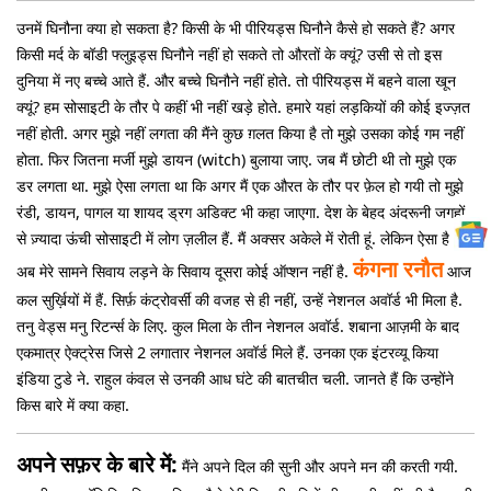
उनमें घिनौना क्या हो सकता है? किसी के भी पीरियड्स घिनौने कैसे हो सकते हैं? अगर
किसी मर्द के बॉडी फ्लुइड्स घिनौने नहीं हो सकते तो औरतों के क्यूं? उसी से तो इस
दुनिया में नए बच्चे आते हैं. और बच्चे घिनौने नहीं होते. तो पीरियड्स में बहने वाला खून
क्यूं? हम सोसाइटी के तौर पे कहीं भी नहीं खड़े होते. हमारे यहां लड़कियों की कोई इज्ज़त
नहीं होती. अगर मुझे नहीं लगता की मैंने कुछ ग़लत किया है तो मुझे उसका कोई गम नहीं
होता. फिर जितना मर्जी मुझे डायन (witch) बुलाया जाए. जब मैं छोटी थी तो मुझे एक
डर लगता था. मुझे ऐसा लगता था कि अगर मैं एक औरत के तौर पर फ़ेल हो गयी तो मुझे
रंडी, डायन, पागल या शायद ड्रग अडिक्ट भी कहा जाएगा. देश के बेहद अंदरूनी जगहों
से ज़्यादा ऊंची सोसाइटी में लोग ज़लील हैं. मैं अक्सर अकेले में रोती हूं. लेकिन ऐसा है कि
कंगना रनौत
अब मेरे सामने सिवाय लड़ने के सिवाय दूसरा कोई ऑप्शन नहीं है.
आज
कल सुर्ख़ियों में हैं. सिर्फ़ कंट्रोवर्सी की वजह से ही नहीं, उन्हें नेशनल अवॉर्ड भी मिला है.
तनु वेड्स मनु रिटर्न्स के लिए. कुल मिला के तीन नेशनल अवॉर्ड. शबाना आज़मी के बाद
एकमात्र ऐक्ट्रेस जिसे 2 लगातार नेशनल अवॉर्ड मिले हैं. उनका एक इंटरव्यू किया
इंडिया टुडे ने. राहुल कंवल से उनकी आध घंटे की बातचीत चली. जानते हैं कि उन्होंने
किस बारे में क्या कहा.
अपने सफ़र के बारे में:
मैंने अपने दिल की सुनी और अपने मन की करती गयी.