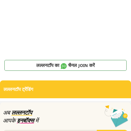
लल्लनटॉप का
चैनल
करें
JOIN
लल्लनटॉप ट्रेंडिंग
अब
लल्लनटॉप
आपके
इनबॉक्स
में