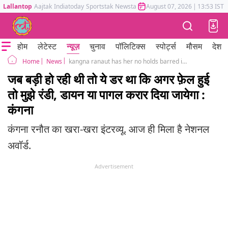
Lallantop
Aajtak
Indiatoday
Sportstak
Newstak
Mumbai Tak
August 07, 2026
Astrotak
|
13:53 IST
होम
लेटेस्ट
न्यूज़
चुनाव
पॉलिटिक्स
स्पोर्ट्स
मौसम
देश
News
kangna ranaut has her no holds barred interview after her controversy with Hrithik Roshan
Home
जब बड़ी हो रही थी तो ये डर था कि अगर फ़ेल हुई
तो मुझे रंडी, डायन या पागल करार दिया जायेगा :
कंगना
कंगना रनौत का खरा-खरा इंटरव्यू. आज ही मिला है नेशनल
अवॉर्ड.
Advertisement