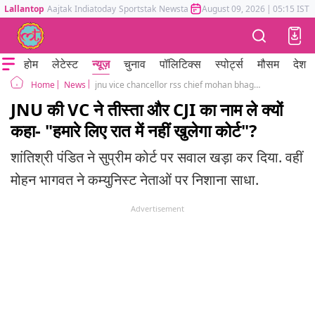
Lallantop
Aajtak
Indiatoday
Sportstak
Newstak
Mumbai Tak
August 09, 2026
Astrotak
|
05:15 IST
होम
लेटेस्ट
न्यूज़
चुनाव
पॉलिटिक्स
स्पोर्ट्स
मौसम
देश
News
jnu vice chancellor rss chief mohan bhagwat left ecosystem supreme court tista setalvad
Home
JNU की VC ने तीस्ता और CJI का नाम ले क्यों
कहा- "हमारे लिए रात में नहीं खुलेगा कोर्ट"?
शांतिश्री पंडित ने सुप्रीम कोर्ट पर सवाल खड़ा कर दिया. वहीं
मोहन भागवत ने कम्युनिस्ट नेताओं पर निशाना साधा.
Advertisement