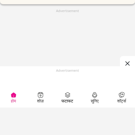
Advertisement
Advertisement
होम
शोज़
फटाफट
सुनिए
शॉर्ट्स
(
)
Top Shows
LallanKhas News
Entertainment
News
The Lallantop Show
Hindi Satire & Humor
Duniyadaari
Lallankhas Specials