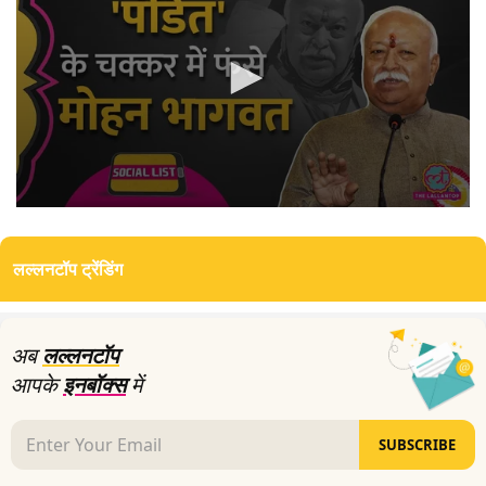
0
seconds
of
लल्लनटॉप ट्रेंडिंग
10
minutes,
29
seconds
अब
लल्लनटॉप
आपके
इनबॉक्स
में
SUBSCRIBE