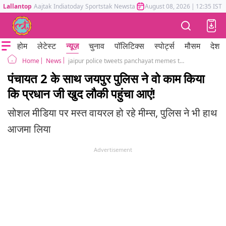
Lallantop
Aajtak
Indiatoday
Sportstak
Newstak
Mumbai Tak
August 08, 2026
Astrotak
|
12:35 IST
होम
लेटेस्ट
न्यूज़
चुनाव
पॉलिटिक्स
स्पोर्ट्स
मौसम
देश
News
jaipur police tweets panchayat memes to aware citizens about traffic rules
Home
पंचायत 2 के साथ जयपुर पुलिस ने वो काम किया
कि प्रधान जी खुद लौकी पहुंचा आएं!
सोशल मीडिया पर मस्त वायरल हो रहे मीम्स, पुलिस ने भी हाथ
आजमा लिया
Advertisement