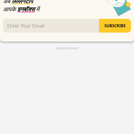
अब
लल्लनटॉप
आपके
इनबॉक्स
में
SUBSCRIBE
Advertisement