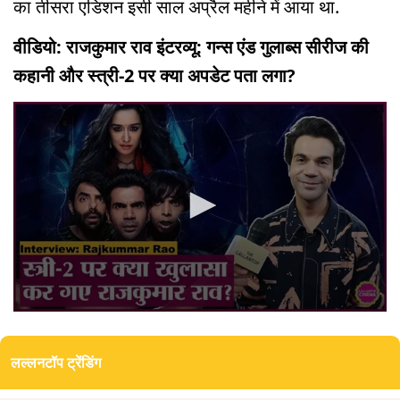
का तीसरा एडिशन इसी साल अप्रैल महीने में आया था.
वीडियो: राजकुमार राव इंटरव्यू: गन्स एंड गुलाब्स सीरीज की
कहानी और स्त्री-2 पर क्या अपडेट पता लगा?
0
seconds
of
लल्लनटॉप ट्रेंडिंग
0
seconds