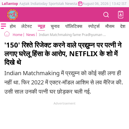
Lallantop
Aajtak
Indiatoday
Sportstak
Newstak
Mumbai Tak
August 06, 2026
Astrotak
|
13:42 IST
होम
लेटेस्ट
न्यूज़
चुनाव
पॉलिटिक्स
स्पोर्ट्स
मौसम
देश
News
Indian Matchmaking fame Pradhyuman accused of domestic violence by wife Ashima Chauhan
Home
'150' रिश्ते रिजेक्ट करने वाले प्रद्युम्न पर पत्नी ने
लगाए घरेलू हिंसा के आरोप, NETFLIX के शो में
दिखे थे
Indian Matchmaking में प्रद्युम्न को कोई सही लगा ही
नहीं था. फिर 2022 में एक्टर-मॉडल आशिम से लव मैरिज की.
उसी साल उनकी पत्नी घर छोड़कर चली गई.
Advertisement