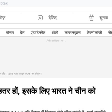
rotak
शोज़
देखिए
चुनाव
मौसम
देश
एंटरटेनमेंट
ऑटो
लल्लनख़ास
टेक्नोलॉजी
से
Advertisement
border tension improve relation
ेहतर हों, इसके लिए भारत ने चीन को