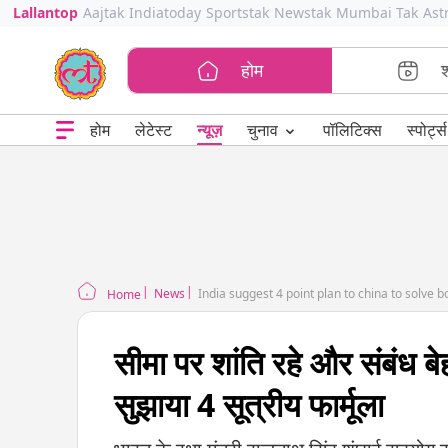
Lallantop
Aajtak
Indiatoday
Sportstak
Newstak
Mumbai Tak
Ast
होम
⌄
चुनाव
होम
लेटेस्ट
न्यूज़
पॉलिटिक्स
स्पोर्ट्स
News
India suggest 4 point plan to china to solve 
Home
सीमा पर शांति रहे और संबंध ब
सुझाया 4 सूत्रीय फार्मूला