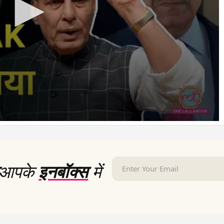
आपके
इनबॉक्स
में