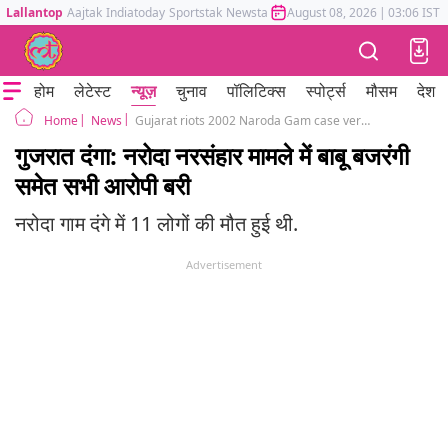
Lallantop
Aajtak
Indiatoday
Sportstak
Newstak
Mumbai Tak
August 08, 2026
Astrotak
|
03:06 IST
होम
लेटेस्ट
न्यूज़
चुनाव
पॉलिटिक्स
स्पोर्ट्स
मौसम
देश
News
Gujarat riots 2002 Naroda Gam case verdict all accused acquitted by special trial court
Home
गुजरात दंगा: नरोदा नरसंहार मामले में बाबू बजरंगी
समेत सभी आरोपी बरी
नरोदा गाम दंगे में 11 लोगों की मौत हुई थी.
Advertisement