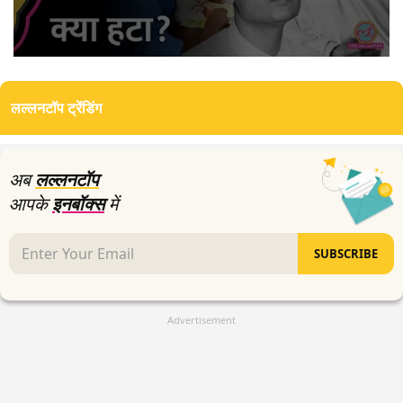
0
seconds
of
लल्लनटॉप ट्रेंडिंग
6
minutes,
8
seconds
अब
लल्लनटॉप
आपके
इनबॉक्स
में
SUBSCRIBE
Advertisement