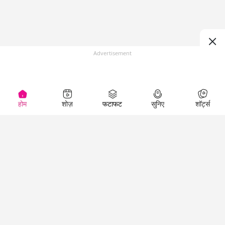
Advertisement
होम
शोज़
फटाफट
सुनिए
शॉर्ट्स
(
)
Top Shows
LallanKhas News
Entertainment
News
The Lallantop Show
Hindi Satire & Humor
Duniyadaari
Lallankhas Specials
Guest in the
Breaking News
Entertainment News
Newsroom
Top Political News
Hindi
Netanagri
Hindi
Top stories Cinema
Lallantop Baithki
Top History News
Entertainment Special
Kharcha Paani
Real Stories News
News
Aasan Bhasha Mein
Latest Political News
Top movies series
Social List
Top Literature News
review
Tarikh
Top Persons News
Latest Entertainment
Sehat
Top Profiles
News
The Cinema Show
Viral News