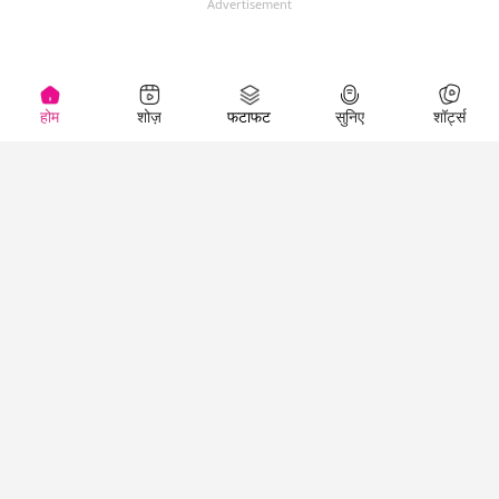
Advertisement
(
)
होम
शोज़
फटाफट
सुनिए
शॉर्ट्स
Top Shows
LallanKhas News
Entertainment
News
The Lallantop Show
Hindi Satire & Humor
Duniyadaari
Lallankhas Specials
Guest in the
Breaking News
Entertainment News
Newsroom
Top Political News
Hindi
Netanagri
Hindi
Top stories Cinema
Lallantop Baithki
Top History News
Entertainment Special
Kharcha Paani
Real Stories News
News
Aasan Bhasha Mein
Latest Political News
Top movies series
Social List
Top Literature News
review
Tarikh
Top Persons News
Latest Entertainment
Sehat
Top Profiles
News
The Cinema Show
Viral News
Business News
Technology
Top News
News
Business News in
Breaking News Hindi
Hindi
Top News Hindi
Latest Business News
Technology News in
Latest News Hindi
Business Special News
Hindi
Social Media News
Latest Tech News
Science News &
Updates
Technology Specials