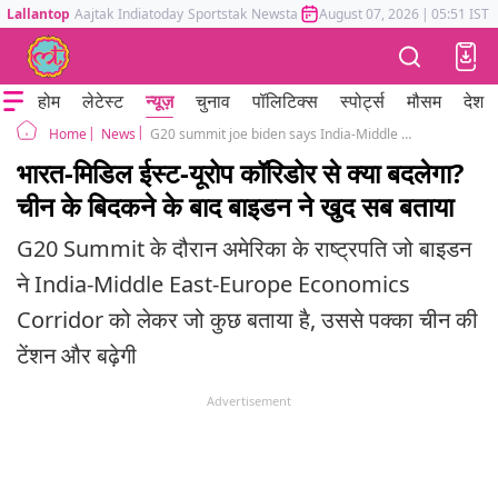
Lallantop
Aajtak
Indiatoday
Sportstak
Newstak
Mumbai Tak
August 07, 2026
Astrotak
|
05:51 IST
होम
लेटेस्ट
न्यूज़
चुनाव
पॉलिटिक्स
स्पोर्ट्स
मौसम
देश
News
G20 summit joe biden says India-Middle East-Europe economic corridor will be Game-changing investment china anger
Home
भारत-मिडिल ईस्ट-यूरोप कॉरिडोर से क्या बदलेगा?
चीन के बिदकने के बाद बाइडन ने खुद सब बताया
G20 Summit के दौरान अमेरिका के राष्ट्रपति जो बाइडन
ने India-Middle East-Europe Economics
Corridor को लेकर जो कुछ बताया है, उससे पक्का चीन की
टेंशन और बढ़ेगी
Advertisement