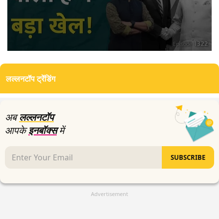
0
seconds
of
लल्लनटॉप ट्रेंडिंग
22
minutes,
47
seconds
अब
लल्लनटॉप
आपके
इनबॉक्स
में
SUBSCRIBE
Advertisement