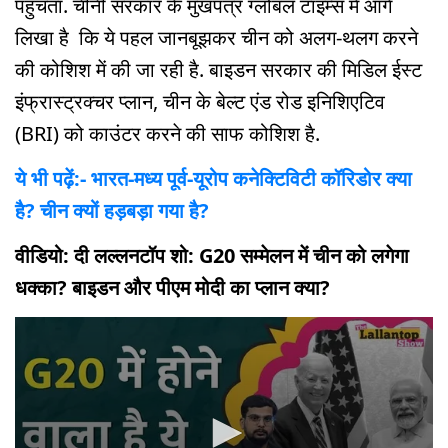
पहुंचता. चीनी सरकार के मुखपत्र ग्लोबल टाइम्स में आगे
लिखा है कि ये पहल जानबूझकर चीन को अलग-थलग करने
की कोशिश में की जा रही है. बाइडन सरकार की मिडिल ईस्ट
इंफ्रास्ट्रक्चर प्लान, चीन के बेल्ट एंड रोड इनिशिएटिव
(BRI) को काउंटर करने की साफ कोशिश है.
ये भी पढ़ें:- भारत-मध्य पूर्व-यूरोप कनेक्टिविटी कॉरिडोर क्या
है? चीन क्यों हड़बड़ा गया है?
वीडियो: दी लल्लनटॉप शो: G20 सम्मेलन में चीन को लगेगा
धक्का? बाइडन और पीएम मोदी का प्लान क्या?