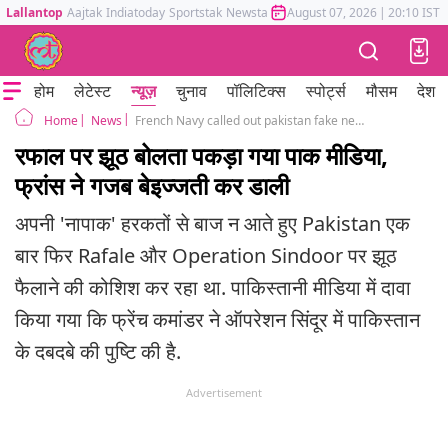
Lallantop
Aajtak
Indiatoday
Sportstak
Newstak
Mumbai Tak
August 07, 2026
Astrotak
|
20:10 IST
होम
लेटेस्ट
न्यूज़
चुनाव
पॉलिटिक्स
स्पोर्ट्स
मौसम
देश
News
French Navy called out pakistan fake news on rafale and operation sindoor
Home
रफाल पर झूठ बोलता पकड़ा गया पाक मीडिया,
फ्रांस ने गजब बेइज्जती कर डाली
अपनी 'नापाक' हरकतों से बाज न आते हुए Pakistan एक
बार फिर Rafale और Operation Sindoor पर झूठ
फैलाने की कोशिश कर रहा था. पाकिस्तानी मीडिया में दावा
किया गया कि फ्रेंच कमांडर ने ऑपरेशन सिंदूर में पाकिस्तान
के दबदबे की पुष्टि की है.
Advertisement