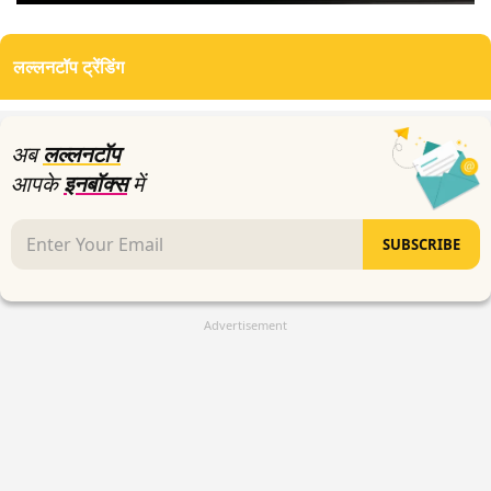
0
seconds
of
लल्लनटॉप ट्रेंडिंग
6
minutes,
12
seconds
अब
लल्लनटॉप
आपके
इनबॉक्स
में
SUBSCRIBE
Advertisement