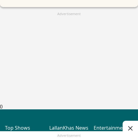
Advertisement
(
)
Top Shows
LallanKhas News
Entertainment
News
The Lallantop Show
Hindi Satire & Humor
Advertisement