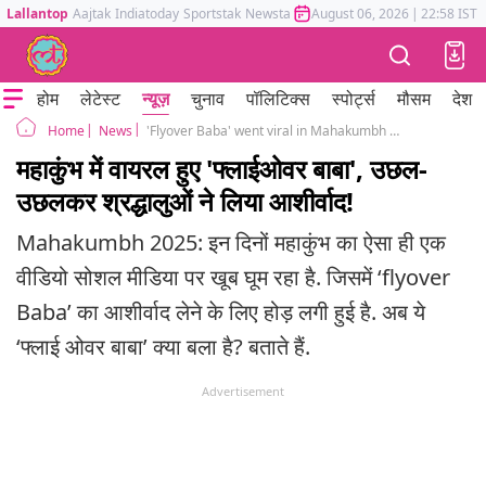
Lallantop
Aajtak
Indiatoday
Sportstak
Newstak
Mumbai Tak
August 06, 2026
Astrotak
|
22:58 IST
होम
लेटेस्ट
न्यूज़
चुनाव
पॉलिटिक्स
स्पोर्ट्स
मौसम
देश
News
'Flyover Baba' went viral in Mahakumbh prayagraj devotees took blessings by jumping! video viral
Home
महाकुंभ में वायरल हुए 'फ्लाईओवर बाबा', उछल-
उछलकर श्रद्धालुओं ने लिया आशीर्वाद!
Mahakumbh 2025: इन दिनों महाकुंभ का ऐसा ही एक
वीडियो सोशल मीडिया पर खूब घूम रहा है. जिसमें ‘flyover
Baba’ का आशीर्वाद लेने के लिए होड़ लगी हुई है. अब ये
‘फ्लाई ओवर बाबा’ क्या बला है? बताते हैं.
Advertisement