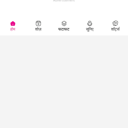
Advertisement
होम
शोज़
फटाफट
सुनिए
शॉर्ट्स
(
)
Top Shows
LallanKhas News
Entertainment
News
The Lallantop Show
Hindi Satire & Humor
Duniyadaari
Lallankhas Specials
Guest in the
Breaking News
Entertainment News
Newsroom
Top Political News
Hindi
Netanagri
Hindi
Top stories Cinema
Lallantop Baithki
Top History News
Entertainment Special
Kharcha Paani
Real Stories News
News
Aasan Bhasha Mein
Latest Political News
Top movies series
Social List
Top Literature News
review
Tarikh
Top Persons News
Latest Entertainment
Sehat
Top Profiles
News
The Cinema Show
Viral News
Business News
Technology
Top News
News
Business News in
Breaking News Hindi
Hindi
Top News Hindi
Latest Business News
Technology News in
Latest News Hindi
Business Special News
Hindi
Social Media News
Latest Tech News