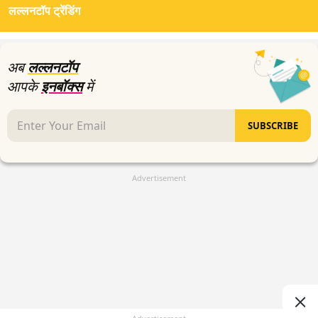
लल्लनटॉप ट्रेंडिंग
4
minutes,
31
seconds
अब
लल्लनटॉप
आपके
इनबॉक्स
में
SUBSCRIBE
Advertisement