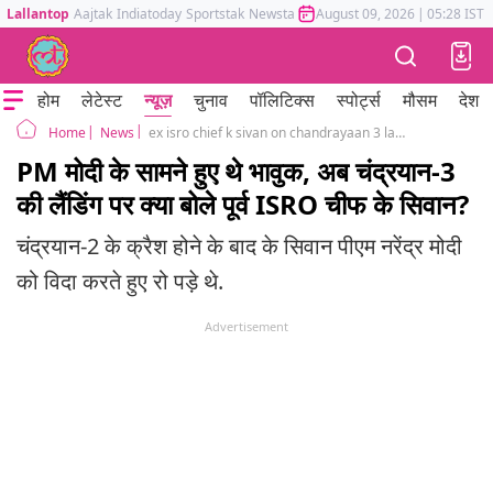
Lallantop
Aajtak
Indiatoday
Sportstak
Newstak
Mumbai Tak
August 09, 2026
Astrotak
|
05:28 IST
होम
लेटेस्ट
न्यूज़
चुनाव
पॉलिटिक्स
स्पोर्ट्स
मौसम
देश
News
ex isro chief k sivan on chandrayaan 3 landing
Home
PM मोदी के सामने हुए थे भावुक, अब चंद्रयान-3
की लैंडिंग पर क्या बोले पूर्व ISRO चीफ के सिवान?
चंद्रयान-2 के क्रैश होने के बाद के सिवान पीएम नरेंद्र मोदी
को विदा करते हुए रो पड़े थे.
Advertisement