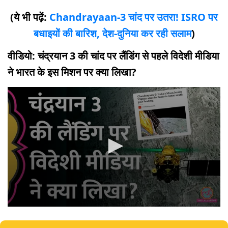
(ये भी पढ़ें:
Chandrayaan-3 चांद पर उतरा! ISRO पर
बधाइयों की बारिश, देश-दुनिया कर रही सलाम
)
वीडियो: चंद्रयान 3 की चांद पर लैंडिंग से पहले विदेशी मीडिया
ने भारत के इस मिशन पर क्या लिखा?
0
seconds
of