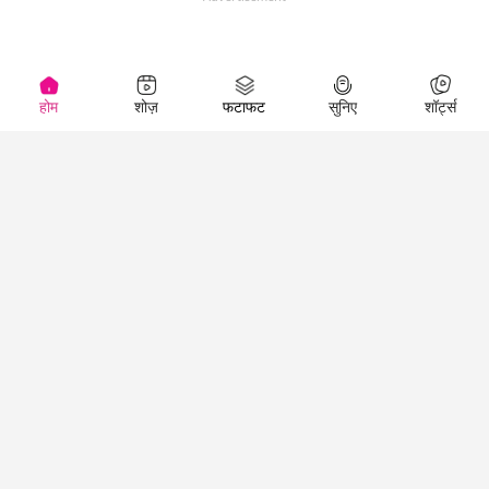
होम
शोज़
फटाफट
सुनिए
शॉर्ट्स
(
)
Top Shows
LallanKhas News
Entertainment
News
The Lallantop Show
Hindi Satire & Humor
Duniyadaari
Lallankhas Specials
Guest in the
Breaking News
Entertainment News
Newsroom
Top Political News
Hindi
Netanagri
Hindi
Top stories Cinema
Lallantop Baithki
Top History News
Entertainment Special
Kharcha Paani
Real Stories News
News
Aasan Bhasha Mein
Latest Political News
Top movies series
Social List
Top Literature News
review
Tarikh
Top Persons News
Latest Entertainment
Sehat
Top Profiles
News
The Cinema Show
Viral News
Business News
Technology
Top News
News
Business News in
Breaking News Hindi
Hindi
Top News Hindi
Latest Business News
Technology News in
Latest News Hindi
Business Special News
Hindi
Social Media News
Latest Tech News