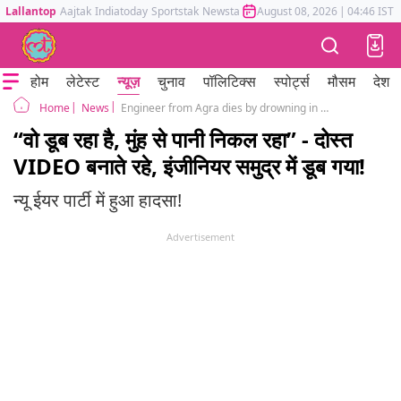
Lallantop
Aajtak
Indiatoday
Sportstak
Newstak
Mumbai Tak
August 08, 2026
Astrotak
|
04:46 IST
होम
लेटेस्ट
न्यूज़
चुनाव
पॉलिटिक्स
स्पोर्ट्स
मौसम
देश
News
Engineer from Agra dies by drowning in Puducherry sea, video surfaces on social media
Home
“वो डूब रहा है, मुंह से पानी निकल रहा” - दोस्त
VIDEO बनाते रहे, इंजीनियर समुद्र में डूब गया!
न्यू ईयर पार्टी में हुआ हादसा!
Advertisement