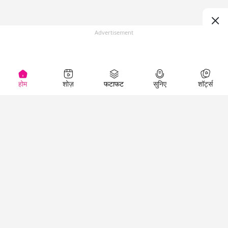
Advertisement
होम
शोज़
फटाफट
सुनिए
शॉर्ट्स
(
)
Top Shows
LallanKhas News
Entertainment
News
The Lallantop Show
Hindi Satire & Humor
Duniyadaari
Lallankhas Specials
Guest in the
Breaking News
Entertainment News
Newsroom
Top Political News
Hindi
Netanagri
Hindi
Top stories Cinema
Lallantop Baithki
Top History News
Entertainment Special
Kharcha Paani
Real Stories News
News
Aasan Bhasha Mein
Latest Political News
Top movies series
Social List
Top Literature News
review
Tarikh
Top Persons News
Latest Entertainment
Sehat
Top Profiles
News
The Cinema Show
Viral News
Business News
Technology
Top News