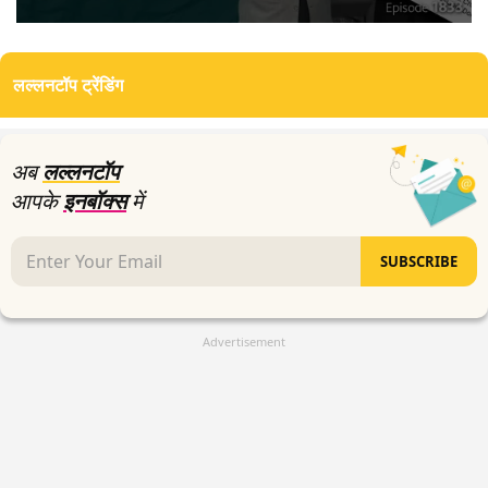
0
seconds
of
लल्लनटॉप ट्रेंडिंग
16
minutes,
4
seconds
अब
लल्लनटॉप
आपके
इनबॉक्स
में
SUBSCRIBE
Advertisement