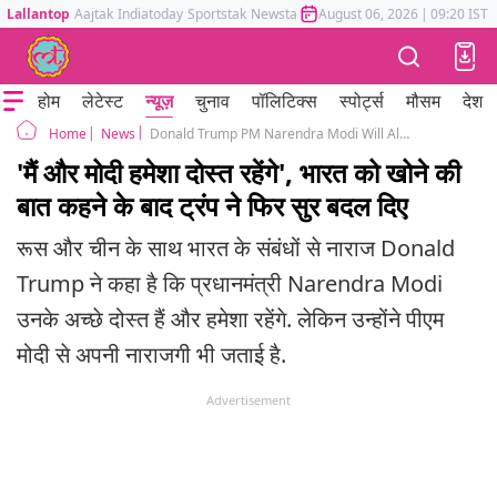
Lallantop
Aajtak
Indiatoday
Sportstak
Newstak
Mumbai Tak
August 06, 2026
Astrotak
|
09:20 IST
होम
लेटेस्ट
न्यूज़
चुनाव
पॉलिटिक्स
स्पोर्ट्स
मौसम
देश
News
Donald Trump PM Narendra Modi Will Always be Friends After Lost India to China Remark
Home
'मैं और मोदी हमेशा दोस्त रहेंगे', भारत को खोने की
बात कहने के बाद ट्रंप ने फिर सुर बदल दिए
रूस और चीन के साथ भारत के संबंधों से नाराज Donald
Trump ने कहा है कि प्रधानमंत्री Narendra Modi
उनके अच्छे दोस्त हैं और हमेशा रहेंगे. लेकिन उन्होंने पीएम
मोदी से अपनी नाराजगी भी जताई है.
Advertisement