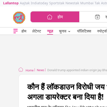
Lallantop
Aajtak
Indiatoday
Sportstak
Newstak
Mumbai Tak
Ast
होम
⌄
चुनाव
होम
लेटेस्ट
न्यूज़
पॉलिटिक्स
स्पोर्ट्स
News
Donald trump appointed indian origin Jay Bh
Home
कौन हैं लॉकडाउन विरोधी जय भट
अगला डायरेक्टर बना दिया है!