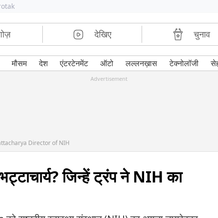
rotak
शोज़
देखिए
चुनाव
मौसम
देश
एंटरटेनमेंट
ऑटो
लल्लनख़ास
टेक्नोलॉजी
से
Advertisement
attacharya Director of NIH
्टाचार्य? जिन्हें ट्रंप ने NIH का