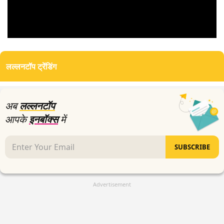
0
seconds
of
लल्लनटॉप ट्रेंडिंग
0
seconds
अब
लल्लनटॉप
आपके
इनबॉक्स
में
SUBSCRIBE
Advertisement