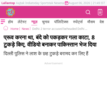
Lallantop
Aajtak
Indiatoday
Sportstak
Newstak
Mumbai Tak
August 06, 2026
Astrotak
|
21:49 IST
होम
लेटेस्ट
न्यूज़
चुनाव
पॉलिटिक्स
स्पोर्ट्स
मौसम
देश
News
Delhi: 2 terror accused beheaded Delhi man at Pakistan handler bidding says Police
Home
प्रूव करना था, बंदे को पकड़कर गला काटा, 8
टुकड़े किए, वीडियो बनाकर पाकिस्तान भेज दिया
दिल्ली पुलिस ने लाश के छह टुकड़े बरामद कर लिए हैं
Advertisement