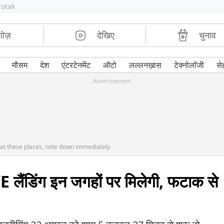
rotak
शोज़
देखिए
चुनाव
मौसम
देश
एंटरटेनमेंट
ऑटो
लल्लनख़ास
टेक्नोलॉजी
से
Advertisement
 at these places, note down immediately
ंडिंग इन जगहों पर मिलेगी, फटाक से