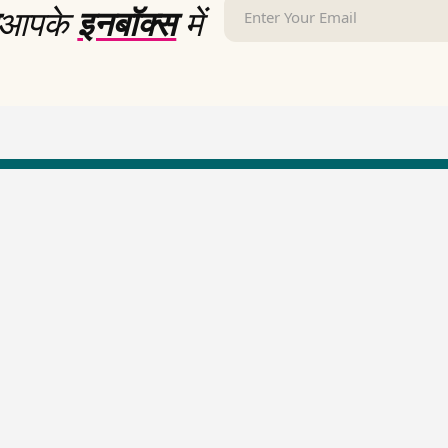
आपके
इनबॉक्स
में
LallanKhas News
Entertainment New
Hindi Satire & Humor
Entertainment News Hindi
Lallankhas Specials
Top stories Cinema
Breaking News
Entertainment Special New
Top Political News Hindi
Top movies series review
Top History News
Latest Entertainment News
Real Stories News
Latest Political News
Top Literature News
Top Persons News
Top Profiles