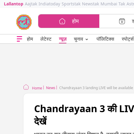
Lallantop
Aajtak
Indiatoday
Sportstak
Newstak
Mumbai Tak
Ast
होम
⌄
चुनाव
होम
लेटेस्ट
न्यूज़
पॉलिटिक्स
स्पोर्ट्स
News
Chandrayaan 3 landing LIVE will be available
Home
Chandrayaan 3 की LIVE लै
देखें