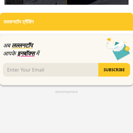
0
seconds
of
लल्लनटॉप ट्रेंडिंग
2
minutes,
1
second
अब
लल्लनटॉप
आपके
इनबॉक्स
में
SUBSCRIBE
Advertisement