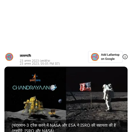
लल्लनटॉप
23 अगस्त 2023
(अपडेटेड:
23 अगस्त 2023
,
05:05 PM
IST)
(चंद्रयान-3 ट्रैक करने में NASA और ESA ने ISRO की सहायता की है
(तस्वीरें: ISRO और NASA)