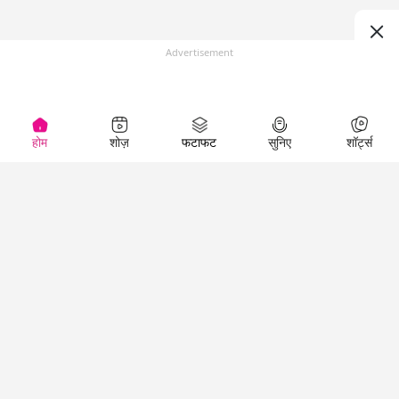
Advertisement
होम
शोज़
फटाफट
सुनिए
शॉर्ट्स
(
)
Top Shows
LallanKhas News
Entertainment
News
The Lallantop Show
Hindi Satire & Humor
Duniyadaari
Lallankhas Specials
Guest in the
Breaking News
Entertainment News
Newsroom
Top Political News
Hindi
Netanagri
Hindi
Top stories Cinema
Lallantop Baithki
Top History News
Entertainment Special
Kharcha Paani
Real Stories News
News
Aasan Bhasha Mein
Latest Political News
Top movies series
Social List
Top Literature News
review
Tarikh
Top Persons News
Latest Entertainment
Sehat
Top Profiles
News
The Cinema Show
Viral News
Business News
Technology
Top News